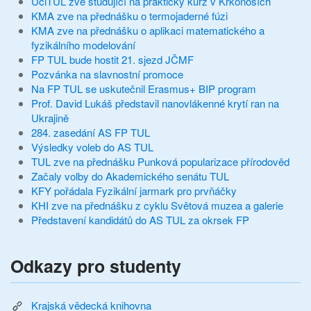
UčiTUL zve studující na praktický kurz v Krkonoších
KMA zve na přednášku o termojaderné fúzi
KMA zve na přednášku o aplikaci matematického a
fyzikálního modelování
FP TUL bude hostit 21. sjezd JČMF
Pozvánka na slavnostní promoce
Na FP TUL se uskutečnil Erasmus+ BIP program
Prof. David Lukáš představil nanovlákenné krytí ran na
Ukrajině
284. zasedání AS FP TUL
Výsledky voleb do AS TUL
TUL zve na přednášku Punková popularizace přírodověd
Začaly volby do Akademického senátu TUL
KFY pořádala Fyzikální jarmark pro prvňáčky
KHI zve na přednášku z cyklu Světová muzea a galerie
Představení kandidátů do AS TUL za okrsek FP
Odkazy pro studenty
Krajská vědecká knihovna