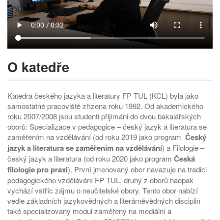
O katedře
Katedra českého jazyka a literatury FP TUL (KCL) byla jako
samostatné pracoviště zřízena roku 1992. Od akademického
roku 2007/2008 jsou studenti přijímáni do dvou bakalářských
oborů: Specializace v pedagogice – český jazyk a literatura se
zaměřením na vzdělávání (od roku 2019 jako program
Český
jazyk a literatura se zaměřením na vzdělávání
) a Filologie –
český jazyk a literatura (od roku 2020 jako program
Česká
filologie pro praxi
). První jmenovaný obor navazuje na tradici
pedagogického vzdělávání FP TUL, druhý z oborů naopak
vychází vstříc zájmu o neučitelské obory. Tento obor nabízí
vedle základních jazykovědných a literárněvědných disciplin
také specializovaný modul zaměřený na mediální a