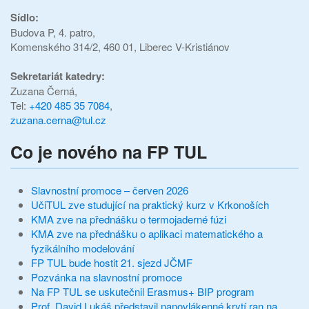
Sídlo:
Budova P, 4. patro,
Komenského 314/2, 460 01, Liberec V-Kristiánov
Sekretariát katedry:
Zuzana Černá,
Tel:
+420 485 35 7084
,
zuzana.cerna@tul.cz
Co je nového na FP TUL
Slavnostní promoce – červen 2026
UčiTUL zve studující na praktický kurz v Krkonoších
KMA zve na přednášku o termojaderné fúzi
KMA zve na přednášku o aplikaci matematického a
fyzikálního modelování
FP TUL bude hostit 21. sjezd JČMF
Pozvánka na slavnostní promoce
Na FP TUL se uskutečnil Erasmus+ BIP program
Prof. David Lukáš představil nanovlákenné krytí ran na