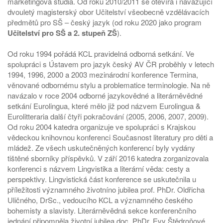
marketingová studia. Od roku 2010/2011 se otevírá i navazující
dvouletý magisterský obor Učitelství všeobecně vzdělávacích
předmětů pro SŠ – český jazyk (od roku 2020 jako program
Učitelství pro SŠ a 2. stupeň ZŠ
).
Od roku 1994 pořádá KCL pravidelná odborná setkání. Ve
spolupráci s Ústavem pro jazyk český AV ČR proběhly v letech
1994, 1996, 2000 a 2003 mezinárodní konference Termina,
věnované odbornému stylu a problematice terminologie. Na ně
navázalo v roce 2004 odborné jazykovědné a literárněvědné
setkání Eurolingua, které mělo již pod názvem Eurolingua &
Eurolitteraria další čtyři pokračování (2005, 2006, 2007, 2009).
Od roku 2004 katedra organizuje ve spolupráci s Krajskou
vědeckou knihovnou konferenci Současnost literatury pro děti a
mládež. Ze všech uskutečněných konferencí byly vydány
tištěné sborníky příspěvků. V září 2016 katedra zorganizovala
konferenci s názvem Lingvistika a literární věda: cesty a
perspektivy. Lingvistická část konference se uskutečnila u
příležitosti významného životníno jubilea prof. PhDr. Oldřicha
Uličného, DrSc., vedoucího KCL a významného českého
bohemisty a slavisty. Literárněvědná sekce konferenčního
jednání připomněla životní jubilea doc. PhDr. Evy Štědroňové,