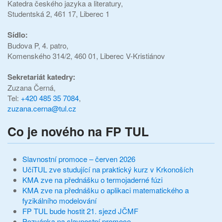
Katedra českého jazyka a literatury,
Studentská 2, 461 17, Liberec 1
Sídlo:
Budova P, 4. patro,
Komenského 314/2, 460 01, Liberec V-Kristiánov
Sekretariát katedry:
Zuzana Černá,
Tel:
+420 485 35 7084
,
zuzana.cerna@tul.cz
Co je nového na FP TUL
Slavnostní promoce – červen 2026
UčiTUL zve studující na praktický kurz v Krkonoších
KMA zve na přednášku o termojaderné fúzi
KMA zve na přednášku o aplikaci matematického a
fyzikálního modelování
FP TUL bude hostit 21. sjezd JČMF
Pozvánka na slavnostní promoce