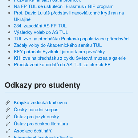
Na FP TUL se uskutečnil Erasmus+ BIP program
Prof. David Lukáš představil nanovlákenné krytí ran na
Ukrajině
284. zasedání AS FP TUL
Výsledky voleb do AS TUL
TUL zve na přednášku Punková popularizace přírodověd
Začaly volby do Akademického senátu TUL
KFY pořádala Fyzikální jarmark pro prvňáčky
KHI zve na přednášku z cyklu Světová muzea a galerie
Představení kandidátů do AS TUL za okrsek FP
Odkazy pro studenty
Krajská vědecká knihovna
Český národní korpus
Ústav pro jazyk český
Ústav pro českou literaturu
Asociace češtinářů
Internetová jazyková příručka