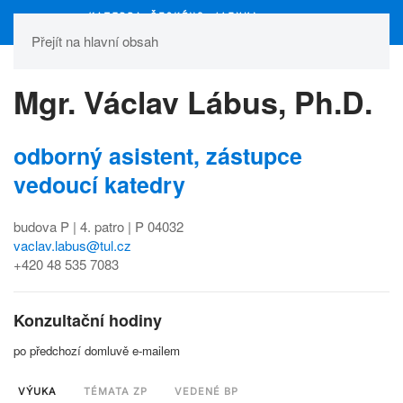
Přejít na hlavní obsah
Mgr. Václav Lábus, Ph.D.
odborný asistent, zástupce
vedoucí katedry
budova P | 4. patro | P 04032
vaclav.labus@tul.cz
+420 48 535 7083
Konzultační hodiny
po předchozí domluvě e-mailem
VÝUKA
TÉMATA ZP
VEDENÉ BP