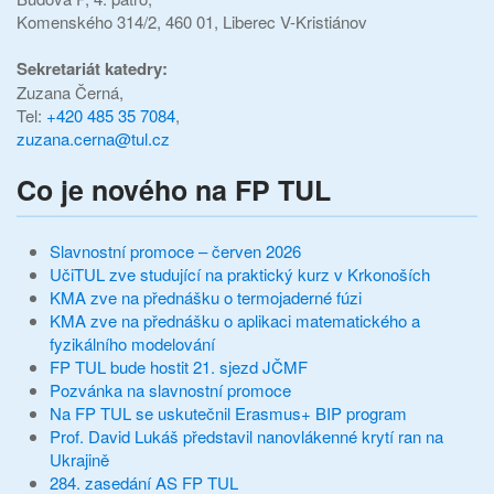
Komenského 314/2, 460 01, Liberec V-Kristiánov
Sekretariát katedry:
Zuzana Černá,
Tel:
+420 485 35 7084
,
zuzana.cerna@tul.cz
Co je nového na FP TUL
Slavnostní promoce – červen 2026
UčiTUL zve studující na praktický kurz v Krkonoších
KMA zve na přednášku o termojaderné fúzi
KMA zve na přednášku o aplikaci matematického a
fyzikálního modelování
FP TUL bude hostit 21. sjezd JČMF
Pozvánka na slavnostní promoce
Na FP TUL se uskutečnil Erasmus+ BIP program
Prof. David Lukáš představil nanovlákenné krytí ran na
Ukrajině
284. zasedání AS FP TUL