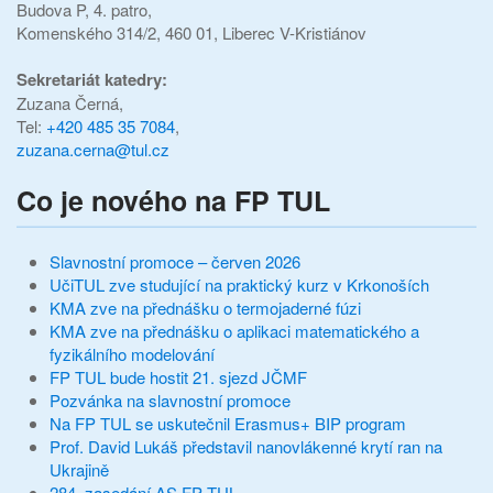
Budova P, 4. patro,
Komenského 314/2, 460 01, Liberec V-Kristiánov
Sekretariát katedry:
Zuzana Černá,
Tel:
+420 485 35 7084
,
zuzana.cerna@tul.cz
Co je nového na FP TUL
Slavnostní promoce – červen 2026
UčiTUL zve studující na praktický kurz v Krkonoších
KMA zve na přednášku o termojaderné fúzi
KMA zve na přednášku o aplikaci matematického a
fyzikálního modelování
FP TUL bude hostit 21. sjezd JČMF
Pozvánka na slavnostní promoce
Na FP TUL se uskutečnil Erasmus+ BIP program
Prof. David Lukáš představil nanovlákenné krytí ran na
Ukrajině
284. zasedání AS FP TUL